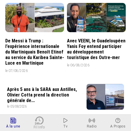
De Messi à Trump :
Avec VEENI, le Guadeloupéen
l’expérience internationale
Yanis Foy entend participer
du Martiniquais Benoît Etinof
au développement
au service du Karibea Sainte-
touristique des Outre-mer
Luce en Martinique
le 06/08/2026
le 07/08/2026
Après 5 ans à la SARA aux Antilles,
Olivier Cotta prend la direction
générale de...
le 05/08/2026
En juin 2026, les prix à la
consommation diminuent à
À la une
Tv
Radio
A Propos
Fil Info
La Réunion et augmentent à ...