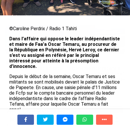
Nouméa, une capitale construite par le bagne,
le nickel et le Pacifique
le 08/08/2026
©Caroline Perdrix / Radio 1 Tahiti
Dans l’affaire qui oppose le leader indépendantiste
et maire de Faa’a Oscar Temaru, au procureur de
la République en Polynésie, Hervé Leroy, ce dernier
s’est vu assigné en référé par le principal
intéressé pour atteinte à la présomption
Rapport 2025 de l’Ifremer :
De Messi à Trump :
d’innocence.
un engagement décisif dans
l’expérience internationale
les Outre-mer
du Martiniquais Benoît Etinof
Depuis le début de la semaine, Oscar Temaru et ses
au service du Karibea Sainte-
militants se sont mobilisés devant le palais de Justice
le 07/08/2026
Luce en Martinique
de Papeete. En cause, une saisie pénale d’11 millions
de Fcfp sur le compte bancaire personnel du leader
le 07/08/2026
indépendantiste dans le cadre de l’affaire Radio
Tefana, affaire pour laquelle Oscar Temaru a fait
appel.
Avec VEENI, le Guadeloupéen Yanis
Foy entend participer au
De son côté, le procureur de la République a ouvert
développement tourist...
une enquête préliminaire sur la protection
À la une
Tv
Radio
A Propos
Fil Info
le 06/08/2026