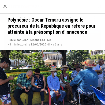
À LA UNE
POLITIQUE
ECONOMIE
SOCIÉTÉ
Polynésie : Oscar Temaru assigne le
procureur de la République en référé pour
atteinte à la présomption d’innocence
Publié par Jean-Tenahe FAATAU
~3 min lecture | le 12/06/2020 - il y a 6 ans
SÉRIE. Histoire des chefs-lieux d’Outre-mer :