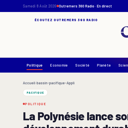
Samedi 8 Août 2026
Outremers 360 Radio · En direct
ÉCOUTEZ OUTREMERS 360 RADIO
Politique
Economie
Société
Planète
Scie
Accueil
›
bassin-pacifique-Appli
PACIFIQUE
POLITIQUE
La Polynésie lance s