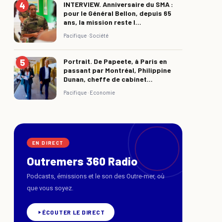
INTERVIEW. Anniversaire du SMA :
pour le Général Bellon, depuis 65
ans, la mission reste l...
Pacifique ·
Société
Portrait. De Papeete, à Paris en
passant par Montréal, Philippine
Dunan, cheffe de cabinet...
Pacifique ·
Economie
EN DIRECT
Outremers 360 Radio
Podcasts, émissions et le son des Outre-mer, où
que vous soyez.
ÉCOUTER LE DIRECT