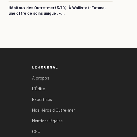
Hôpitaux des Outre-mer (3/10). À Wallis-et-Futuna,
une offre de soins unique : «...
LE JOURNAL
À propos
L'Édito
Expertises
Nos Héros d'Outre-mer
Mentions légales
CGU