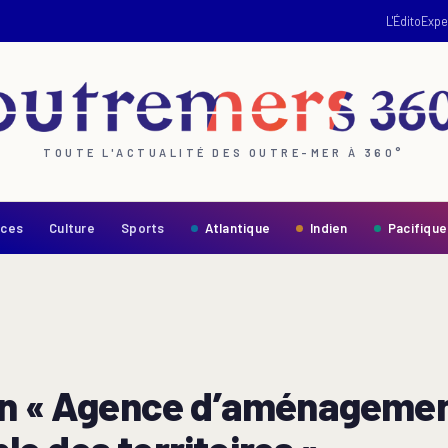
L'Édito
Expe
TOUTE L'ACTUALITÉ DES OUTRE-MER À 360°
nces
Culture
Sports
Atlantique
Indien
Pacifique
on « Agence d’aménagemen