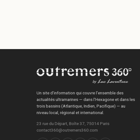
Un site d'information qui couvre l'ensemble des
actualités ultramarines — dans l'Hexagone et dans les
trois bassins (Atlantique, Indien, Pacifique) — au
niveau local, régional et international.
23 rue du Départ, Boîte 37, 75014 Paris
contact360@outremers360.com