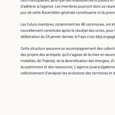
Des municipalités, ainsi que des établissements publics et 
d’adhérer à l’agence. Les membres pourront donc se réunir 
jour de cette Assemblée générale constituante et du premie
Les futurs membres, notamment les 48 communes, ont été, d
nouvellement constituée après le résultat des urnes, pour 
délibération du 24 janvier dernier, le Pays s’est déjà enga
Cette structure assurera un accompagnement des collectivit
des projets des archipels, qu’il s’agisse de la mise en œuvr
mobilités, de l’habitat, de la diversification des énergies, 
du patrimoine et des ressources. L’agence jouera égalemen
collectivement d’analyser les évolutions des territoires et d