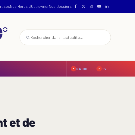
rtises
Nos Héros d'Outre-mer
Nos Dossiers
RADIO
TV
t et de