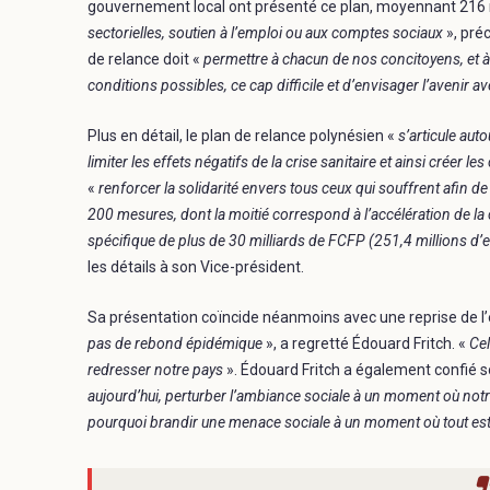
gouvernement local ont présenté ce plan, moyennant 216
sectorielles, soutien à l’emploi ou aux comptes sociaux
», pré
de relance doit «
permettre à chacun de nos concitoyens, et à
conditions possibles, ce cap difficile et d’envisager l’avenir 
Plus en détail, le plan de relance polynésien «
s’articule aut
limiter les effets négatifs de la crise sanitaire et ainsi créer l
«
renforcer la solidarité envers tous ceux qui souffrent afin de
200 mesures, dont la moitié correspond à l’accélération de 
spécifique de plus de 30 milliards de FCFP (251,4 millions d’
les détails à son Vice-président.
Sa présentation coïncide néanmoins avec une reprise de l’
pas de rebond épidémique
», a regretté Édouard Fritch. «
Cel
redresser notre pays
». Édouard Fritch a également confié 
aujourd’hui, perturber l’ambiance sociale à un moment où notr
pourquoi brandir une menace sociale à un moment où tout est