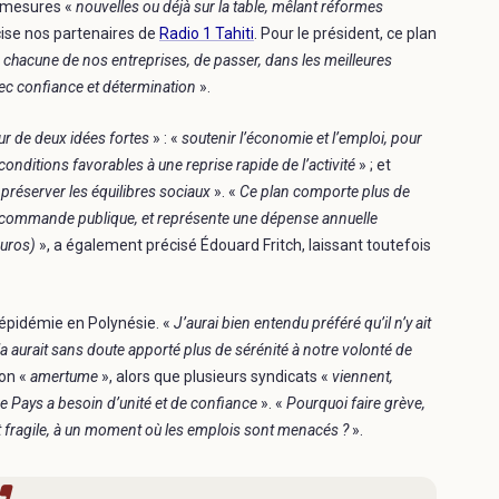
 mesures «
nouvelles ou déjà sur la table, mêlant réformes
cise nos partenaires de
Radio 1 Tahiti
. Pour le président, ce plan
 chacune de nos entreprises, de passer, dans les meilleures
avec confiance et détermination
».
our de deux idées fortes
» : «
soutenir l’économie et l’emploi, pour
es conditions favorables à une reprise rapide de l’activité
» ; et
 préserver les équilibres sociaux
». «
Ce plan comporte plus de
la commande publique, et représente une dépense annuelle
euros)
», a également précisé Édouard Fritch, laissant toutefois
épidémie en Polynésie. «
J’aurai bien entendu préféré qu’il n’y ait
a aurait sans doute apporté plus de sérénité à notre volonté de
son «
amertume
», alors que plusieurs syndicats «
viennent,
e Pays a besoin d’unité et de confiance
». «
Pourquoi faire grève,
 fragile, à un moment où les emplois sont menacés ?
».