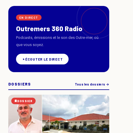
EN DIRECT
Outremers 360 Radio
Podcasts, émissions et le son des Outre-mer, où
que vous soyez.
ÉCOUTER LE DIRECT
DOSSIERS
Tous les dossiers →
DOSSIER