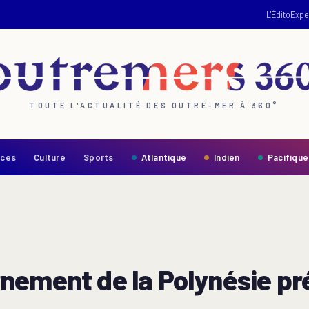
L'Édito
Expe
TOUTE L'ACTUALITÉ DES OUTRE-MER À 360°
nces
Culture
Sports
Atlantique
Indien
Pacifique
nement de la Polynésie pr