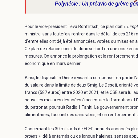
Polynésie : Un préavis de grève géné
Pour le vice-président Teva Rohfritsch, ce plan doit « «
impl
ministre, sans toutefois rentrer dans le détail de ces 216
d’entre elles ont déjà été annoncées, votées ou mises en a
Ce plan de relance consiste donc surtout en une mise en c
mesures. On annonce la prolongation et le renforcement de
économique en mars dernier.
Ainsi, le dispositif « Diese » visant à compenser en parti
du salaire dans la limite de deux Smig. Le Deseti, orienté 
francs (587 euros) entre 2020 et 2021, et le CSE sera lui a
nouvelles mesures destinées à accentuer la formation et l
du patronat, poursuit Radio 1 Tahiti. Le gouvernement pr
alimentaires, l’accueil des sans-abris, et un renforcement 
Concernant les 30 milliards de FCFP annuels annoncés plus ha
projets
», déjà entamés ou de longue haleines, sensés appu