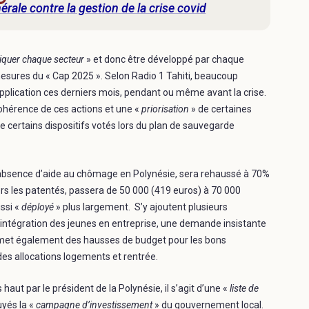
rale contre la gestion de la crise covid
iquer chaque secteur
» et donc être développé par chaque
 mesures du « Cap 2025 ». Selon Radio 1 Tahiti, beaucoup
pplication ces derniers mois, pendant ou même avant la crise.
ohérence de ces actions et une «
priorisation
» de certaines
 certains dispositifs votés lors du plan de sauvegarde
e l’absence d’aide au chômage en Polynésie, sera rehaussé à 70%
vers les patentés, passera de 50 000 (419 euros) à 70 000
ussi «
déployé
» plus largement. S’y ajoutent plusieurs
’intégration des jeunes en entreprise, une demande insistante
omet également des hausses de budget pour les bons
des allocations logements et rentrée.
ut par le président de la Polynésie, il s’agit d’une «
liste de
yés la «
campagne d’investissement
» du gouvernement local.