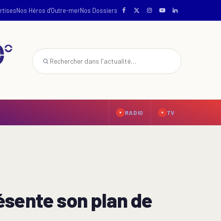
rtises
Nos Héros d'Outre-mer
Nos Dossiers
RADIO
TV
ésente son plan de