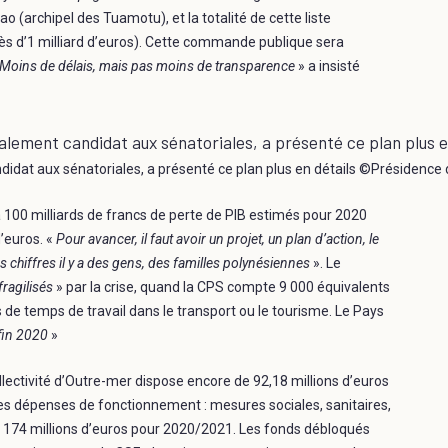
 (archipel des Tuamotu), et la totalité de cette liste
ès d’1 milliard d’euros). Cette commande publique sera
Moins de délais, mais pas moins de transparence
» a insisté
ndidat aux sénatoriales, a présenté ce plan plus en détails ©Présidence 
 à 100 milliards de francs de perte de PIB estimés pour 2020
’euros. «
Pour avancer, il faut avoir un projet, un plan d’action, le
es chiffres il y a des gens, des familles polynésiennes
». Le
fragilisés
» par la crise, quand la CPS compte 9 000 équivalents
de temps de travail dans le transport ou le tourisme. Le Pays
 fin 2020
»
llectivité d’Outre-mer dispose encore de 92,18 millions d’euros
r les dépenses de fonctionnement : mesures sociales, sanitaires,
de 174 millions d’euros pour 2020/2021. Les fonds débloqués