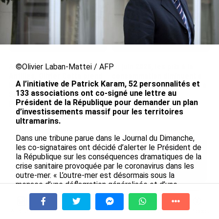
Après 5 ans à la SARA aux
En juin 2026, les prix à la
©Olivier Laban-Mattei / AFP
Antilles, Olivier Cotta prend
consommation diminuent à
A l’initiative de Patrick Karam, 52 personnalités et
la direction générale de la
La Réunion et augmentent à
133 associations ont co-signé une lettre au
Société Réunionnaise des
Mayotte (Insee)
Président de la République pour demander un plan
Produits Pétroliers
le 04/08/2026
d’investissements massif pour les territoires
le 05/08/2026
ultramarins.
Dans une tribune parue dans le Journal du Dimanche,
les co-signataires ont décidé d’alerter le Président de
INTERVIEW. À Wallis-et-Futuna, un
la République sur les conséquences dramatiques de la
tourisme authentique et durable en
crise sanitaire provoquée par le coronavirus dans les
plein essor...
outre-mer. « L’outre-mer est désormais sous la
le 04/08/2026
menace d’une déflagration généralisée et d’une
défiance irréversible avec la République qui se
Prix à la consommation en juin 2026 :
traduiront par une crise économique, sociale, morale et
progression en Guadeloupe, recul en
politique sans précédents, et qui placeront le
À la une
Tv
Radio
A Propos
Fil Info
Guyane...