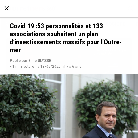
À LA UNE
POLITIQUE
ECONOMIE
SOCIÉTÉ
Covid-19 :53 personnalités et 133
associations souhaitent un plan
d’investissements massifs pour l’Outre-
mer
Publié par Eline ULYSSE
~1 min lecture | le 18/05/2020 - il y a 6 ans
Avec VEENI, le Guadeloupéen Yanis Foy entend
participer au développement touristique des
Outre-mer
le 06/08/2026