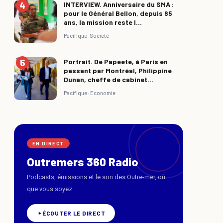
INTERVIEW. Anniversaire du SMA :
pour le Général Bellon, depuis 65
ans, la mission reste l...
Pacifique ·
Société
Portrait. De Papeete, à Paris en
passant par Montréal, Philippine
Dunan, cheffe de cabinet...
Pacifique ·
Economie
EN DIRECT
Outremers 360 Radio
Podcasts, émissions et le son des Outre-mer, où
que vous soyez.
ÉCOUTER LE DIRECT