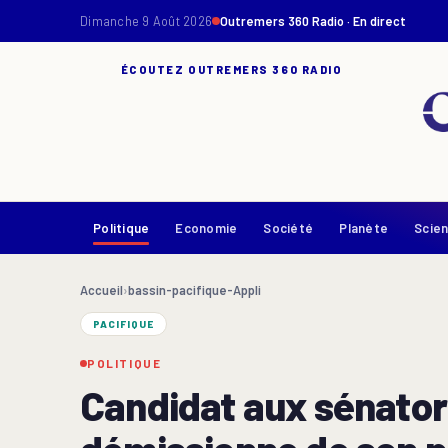
Dimanche 9 Août 2026
Outremers 360 Radio · En direct
ÉCOUTEZ OUTREMERS 360 RADIO
Politique
Economie
Société
Planète
Scie
Accueil
›
bassin-pacifique-Appli
PACIFIQUE
POLITIQUE
Candidat aux sénatori