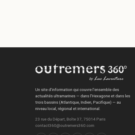
Un site d'information qui couvre l'ensemble des
actualités ultramarines — dans l'Hexagone et dans les
trois bassins (Atlantique, Indien, Pacifique) — au
niveau local, régional et international.
23 rue du Départ, Boîte 37, 75014 Paris
contact360@outremers360.com