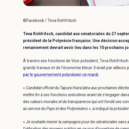
©Facebook / Teva Rohfritsch
Teva Rohfritsch, candidat aux sénatoriales du 27 sept
président de la Polynésie française. Une décision accept
remaniement devrait avoir lieu dans les 10 prochains j
À travers ses fonctions de Vice-président, Teva Rohfritsch
grands travaux et de l’économie bleue. Il avait par ailleurs 
par le gouvernement polynésien ce mardi
.
«
Candidat officiel du Tapura Huira’atira aux prochaines électio
mettre fin à ses fonctions exécutives avant de s’engager dans 
des valeurs morales et de transparence qui ont fondé ses con
au service du Pays et des Polynésiens
», a indiqué la présid
«
Je souhaite mener la campagne pour les sénatoriales sans 
l’utilisation des moyens publics en ce jour d’ouverture de cam