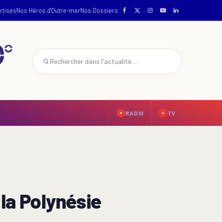
rtises
Nos Héros d'Outre-mer
Nos Dossiers
RADIO
TV
 la Polynésie