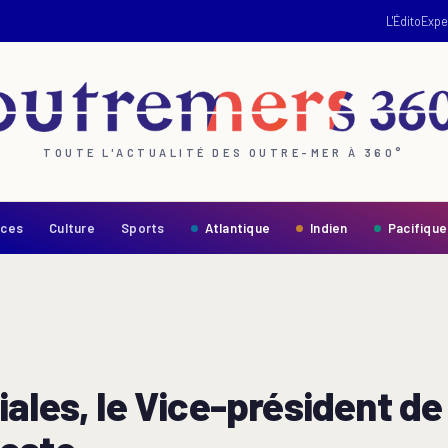
L'Édito
Expe
TOUTE L'ACTUALITÉ DES OUTRE-MER À 360°
nces
Culture
Sports
Atlantique
Indien
Pacifique
ales, le Vice-président de