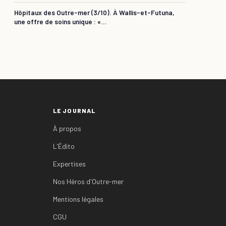
Hôpitaux des Outre-mer (3/10). À Wallis-et-Futuna,
une offre de soins unique : «...
LE JOURNAL
À propos
L'Édito
Expertises
Nos Héros d'Outre-mer
Mentions légales
CGU