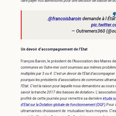
faire payer nos administrés pour une décision de baisse de do
.
@francoisbaroin
demande à l État
pic.twitter
— Outremers360 (@o
Un devoir d’accompagnement de l’Etat
François Baroin, le président de l’Association des Maires de
communes en Outre-mer sont soumises aux mêmes problèmes 
multipliés par 3 ou 4. C’est un devoir de l’Etat d’accompagner l
pourquoi les présidents d’associations de communes ultramari
l’Etat. C’est la raison pour laquelle nous demandons au cours 
savoir la tranche 2017 des baisses de dotation»
. L’associati
profité de cette journée pour remettre sa dernière
étude su
d’Etat sur la Dotation globale de fonctionnement (DGF)
.
Pour 
ultramarines choisissent de mutualiser leurs moyens. C’es