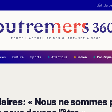
L'Édito
Expe
TOUTE L'ACTUALITÉ DES OUTRE-MER À 360°
nces
Culture
Sports
Atlantique
Indien
Pacifique
ires: « Nous ne sommes p