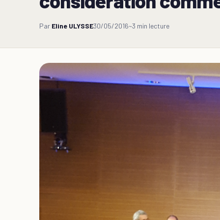
considération comme 
Par
Eline ULYSSE
30/05/2016
~3 min lecture