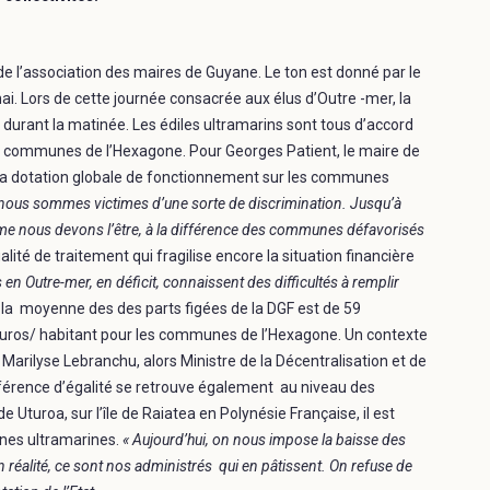
de l’association des maires de Guyane. Le ton est donné par le
i. Lors de cette journée consacrée aux élus d’Outre -mer, la
s durant la matinée. Les édiles ultramarins sont tous d’accord
des communes de l’Hexagone. Pour Georges Patient, le maire de
e la dotation globale de fonctionnement sur les communes
nous sommes victimes d’une sorte de discrimination. Jusqu’à
e nous devons l’être, à la différence des communes défavorisés
ité de traitement qui fragilise encore la situation financière
 Outre-mer, en déficit, connaissent des difficultés à remplir
 , la moyenne des des parts figées de la DGF est de 59
ros/ habitant pour les communes de l’Hexagone. Un contexte
arilyse Lebranchu, alors Ministre de la Décentralisation et de
ifférence d’égalité se retrouve également au niveau des
 Uturoa, sur l’île de Raiatea en Polynésie Française, il est
unes ultramarines.
« Aujourd’hui, on nous impose la baisse des
n réalité, ce sont nos administrés qui en pâtissent. On refuse de