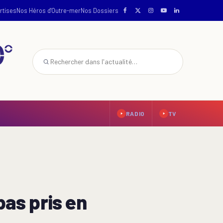
rtises
Nos Héros d'Outre-mer
Nos Dossiers
RADIO
TV
as pris en