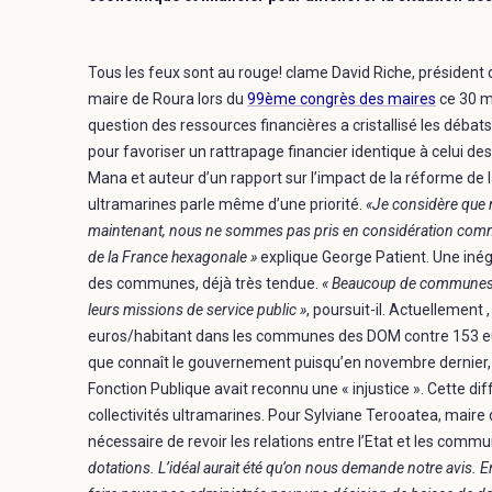
Tous les feux sont au rouge! clame David Riche, président 
maire de Roura lors du
99ème congrès des maires
ce 30 ma
question des ressources financières a cristallisé les débat
pour favoriser un rattrapage financier identique à celui 
Mana et auteur d’un rapport sur l’impact de la réforme d
ultramarines parle même d’une priorité.
«Je considère que 
maintenant, nous ne sommes pas pris en considération comm
de la France hexagonale »
explique George Patient. Une inégal
des communes, déjà très tendue.
« Beaucoup de communes en
leurs missions de service public »
, poursuit-il. Actuellement
euros/habitant dans les communes des DOM contre 153 eu
que connaît le gouvernement puisqu’en novembre dernier, M
Fonction Publique avait reconnu une « injustice ». Cette d
collectivités ultramarines. Pour Sylviane Terooatea, maire de
nécessaire de revoir les relations entre l’Etat et les comm
dotations. L’idéal aurait été qu’on nous demande notre avis. E