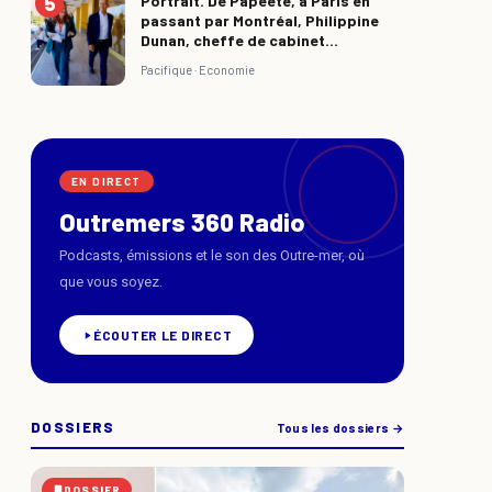
Portrait. De Papeete, à Paris en
passant par Montréal, Philippine
Dunan, cheffe de cabinet...
Pacifique ·
Economie
EN DIRECT
Outremers 360 Radio
Podcasts, émissions et le son des Outre-mer, où
que vous soyez.
ÉCOUTER LE DIRECT
DOSSIERS
Tous les dossiers →
DOSSIER