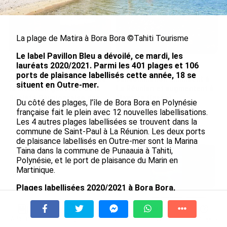
La plage de Matira à Bora Bora ©Tahiti Tourisme
Le label Pavillon Bleu a dévoilé, ce mardi, les
lauréats 2020/2021. Parmi les 401 plages et 106
Après 5 ans à la SARA aux
En juin 2026, les prix à la
ports de plaisance labellisés cette année, 18 se
Antilles, Olivier Cotta prend
consommation diminuent à
situent en Outre-mer.
la direction générale de la
La Réunion et augmentent à
Société Réunionnaise des
Mayotte (Insee)
Du côté des plages, l’île de Bora Bora en Polynésie
Produits Pétroliers
française fait le plein avec 12 nouvelles labellisations.
le 04/08/2026
Les 4 autres plages labellisées se trouvent dans la
le 05/08/2026
commune de Saint-Paul à La Réunion. Les deux ports
de plaisance labellisés en Outre-mer sont la Marina
Taina dans la commune de Punaauia à Tahiti,
INTERVIEW. À Wallis-et-Futuna, un
Polynésie, et le port de plaisance du Marin en
tourisme authentique et durable en
Martinique.
plein essor...
le 04/08/2026
Plages labellisées 2020/2021 à Bora Bora,
Polynésie :
Plage Hôtel Intercontinental (Moana
Prix à la consommation en juin 2026 :
Beach), Plage Hôtel Sofitel Marara, Plage Hôtel
progression en Guadeloupe, recul en
Méridien, Plage Hôtel Pearl Beach, Plage Hôtel
À la une
Tv
Radio
A Propos
Fil Info
Guyane...
Conrad ex Hilton Bora Bora Nui & Spa, Plage Hôtel