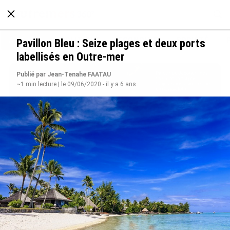
À LA UNE
POLITIQUE
ECONOMIE
SOCIÉTÉ
Pavillon Bleu : Seize plages et deux ports
labellisés en Outre-mer
Publié par Jean-Tenahe FAATAU
~1 min lecture | le 09/06/2020 - il y a 6 ans
Avec VEENI, le Guadeloupéen Yanis Foy entend
participer au développement touristique des
Outre-mer
le 06/08/2026