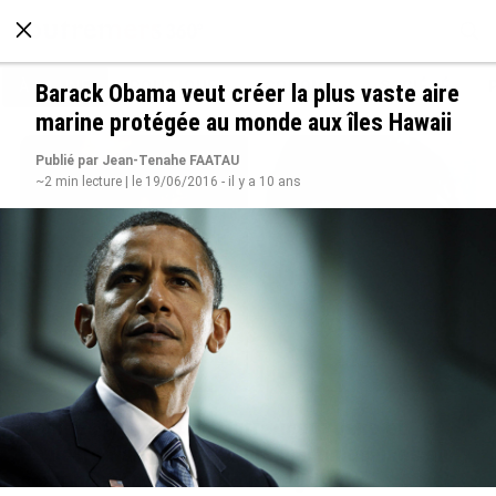
À LA UNE
POLITIQUE
ECONOMIE
SOCIÉTÉ
Barack Obama veut créer la plus vaste aire
marine protégée au monde aux îles Hawaii
Publié par Jean-Tenahe FAATAU
~2 min lecture | le 19/06/2016 - il y a 10 ans
Grandes figures des Outre-mer : Jane et
Paulette Nardal, les sœurs martiniquaises au
cœur du mouvement de la négritude