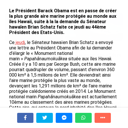
le 09/08/2026
Le Président Barack Obama est en passe de créer
la plus grande aire marine protégée au monde aux
îles Hawaii, suite à la la demande du Sénateur
hawaïen Brian Schatz faite ce jeudi au 44ème
Président des Etats-Unis.
Ce
jeudi
, le Sénateur hawaïen Brian Schatz a envoyé
une lettre au Président Obama afin de lui demander
SÉRIE. Histoire des chefs-
Rapport 2025 de l’Ifremer :
d’élargir le « Monument national
lieux d’Outre-mer : Nouméa,
un engagement décisif dans
marin »
Papahānaumokuākea
située aux îles Hawaii.
une capitale construite par
les Outre-mer
Créée il y a 10 ans par George Bush, cette aire marine
le bagne, le nickel et le
le 07/08/2026
pourrait quadrupler de volume, passant d’environ 360
Pacifique
000 km² à 1,5 millions de km². Elle deviendrait ainsi
le 08/08/2026
l’aire marine protégée la plus vaste au monde,
devançant les 1,291 millions de km² de l’aire marine
protégée calédonienne créés en 2014. Le Monument
national marin
Papahānaumokuākea
est actuellement
De Messi à Trump : l’expérience
10ème au classement des aires marines protégées.
internationale du Martiniquais Benoît
Cette aire, qui entoure le nord inhabité des îles Hawaii
Etinof au ...
est le refuge de 7 000 espèces maritimes et
le 07/08/2026
terrestres, parmi lesquelles plusieurs d’entre elles
sont endémiques. Acte symbolique, Barack Obama
À la une
Tv
Radio
A Propos
Fil Info
Avec VEENI, le Guadeloupéen Yanis