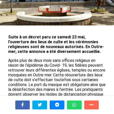
De Messi à Trump :
Avec VEENI, le Guadeloupéen
Suite à un décret paru ce samedi 23 mai,
l’expérience internationale
Yanis Foy entend participer
l’ouverture des lieux de culte et les cérémonies
du Martiniquais Benoît Etinof
au développement
religieuses sont de nouveaux autorisés. En Outre-
au service du Karibea Sainte-
touristique des Outre-mer
mer, cette annonce a été diversement accueillie.
Luce en Martinique
le 06/08/2026
Après plus de deux mois sans offices religieux en
le 07/08/2026
raison de l’épidémie du Covid- 19, les fidèles peuvent
retrouver leurs différentes églises, temples ou encore
mosquées en Outre-mer. Cette réouverture des lieux
Après 5 ans à la SARA aux Antilles,
de culte doit s’effectuer toutefois sous certaines
Olivier Cotta prend la direction
conditions. Le port du masque est obligatoire ainsi que
générale de...
la désinfection des maires à l’entrée. Les pratiquants
le 05/08/2026
doivent observer les règles de distanciation physique
entre eux.
En juin 2026, les prix à la
En Guyane, Monseigneur Laffont s’est dit davantage
consommation diminuent à
À la une
Tv
Radio
A Propos
Fil Info
favorable à une reprise des célébrations religieuses le
La Réunion et augmentent à ...