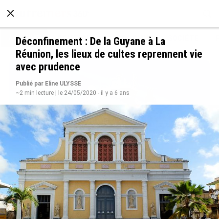
À LA UNE
POLITIQUE
ECONOMIE
SOCIÉTÉ
Déconfinement : De la Guyane à La
Réunion, les lieux de cultes reprennent vie
avec prudence
Publié par Eline ULYSSE
~2 min lecture | le 24/05/2020 - il y a 6 ans
Rapport 2025 de l’Ifremer : un engagement
décisif dans les Outre-mer
le 07/08/2026