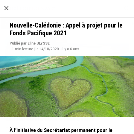
À LA UNE
POLITIQUE
ECONOMIE
SOCIÉTÉ
Nouvelle-Calédonie : Appel à projet pour le
Fonds Pacifique 2021
Publié par Eline ULYSSE
~1 min lecture | le 14/10/2020 - il y a 6 ans
De Messi à Trump : l’expérience internationale
du Martiniquais Benoît Etinof au service du
Karibea Sainte-Luce en Martinique
le 07/08/2026
À l’initiative du Secrétariat permanent pour le