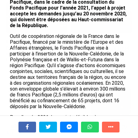
Pacifique, dans le cadre de la consultation du
Fonds Pacifique pour l’année 2021, l’appel à projet
accepte les demandes jusqu’au 20 novembre 2020,
qui doivent être déposées au Haut-commissariat
de la République.
Outil de coopération régionale de la France dans le
Pacifique, financé par le ministère de l’Europe et des
Avec VEENI, le Guadeloupéen
Après 5 ans à la SARA aux
Affaires étrangères, le Fonds Pacifique vise à
Yanis Foy entend participer
Antilles, Olivier Cotta prend
participer à l’insertion de la Nouvelle-Calédonie, de la
au développement
la direction générale de la
Polynésie française et de Wallis-et-Futuna dans la
touristique des Outre-mer
Société Réunionnaise des
région Pacifique. Qu’il s’agisse d’actions économiques
Produits Pétroliers
le 06/08/2026
conjointes, sociales, scientifiques ou culturelles, il se
le 05/08/2026
destine aux territoires français de la région, ou encore
à des organisations régionales océaniennes. En 2020,
son enveloppe globale s’élevait à environ 300 millions
En juin 2026, les prix à la
de francs Pacifique (2,5 millions d’euros) qui ont
consommation diminuent à
bénéficié au cofinancement de 65 projets, dont 16
La Réunion et augmentent à ...
déposés par la Nouvelle-Calédonie.
le 04/08/2026
Pour l’année 2021, les projets éligibles à un
financement doivent être orientés vers l’insertion des
INTERVIEW. À Wallis-et-Futuna, un
collectivités d’outre-mer dans la région. Dans ce
tourisme authentique et durable en
À la une
Tv
Radio
A Propos
Fil Info
cadre, 3 grands axes sont prioritaires. La sécurité
plein essor...