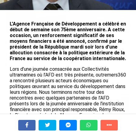
L’Agence Française de Développement a célébré en
début de semaine son 75ème anniversaire. A cette
occasion, un renforcement significatif de ses
moyens financiers a été annoncé, confirmé par le
De Messi à Trump :
Avec VEENI, le Guadeloupéen
président de la République mardi soir lors d’une
l’expérience internationale
Yanis Foy entend participer
allocution consacrée à la politique extérieure de la
du Martiniquais Benoît Etinof
au développement
France au service de la coopération internationale.
au service du Karibea Sainte-
touristique des Outre-mer
Luce en Martinique
le 06/08/2026
Lors d’une journée consacrée aux Collectivités
le 07/08/2026
ultramarines où l’AFD est très présente, outremers360
a rencontré plusieurs acteurs économiques ou
politiques œuvrant au service du développement dans
leurs régions. Nous terminons notre tour des
Après 5 ans à la SARA aux Antilles,
rencontres avec quelques partenaires de l’AFD
Olivier Cotta prend la direction
présents lors de la journée anniversaire de l’institution
générale de...
financière avec son principal responsable, Rémy Rioux,
le 05/08/2026
le Directeur général de l’Agence Française de
Développement. Selon lui, l’Agence Française de
En juin 2026, les prix à la
Développment est promise à un bel avenir. « On va
consommation diminuent à
À la une
Tv
Radio
A Propos
construire une agence beaucoup plus robuste
Fil Info
La Réunion et augmentent à ...