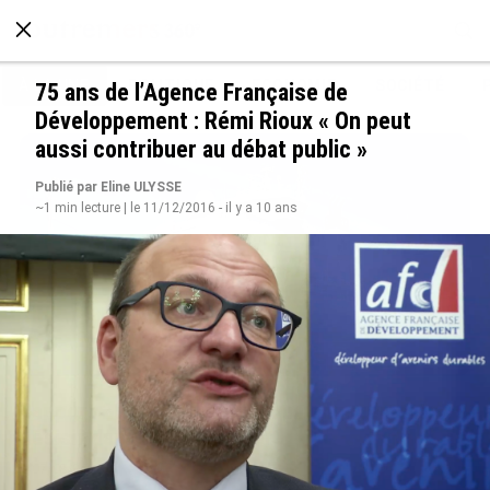
À LA UNE
POLITIQUE
ECONOMIE
SOCIÉTÉ
75 ans de l’Agence Française de
Développement : Rémi Rioux « On peut
aussi contribuer au débat public »
Publié par Eline ULYSSE
~1 min lecture | le 11/12/2016 - il y a 10 ans
Rapport 2025 de l’Ifremer : un engagement
décisif dans les Outre-mer
le 07/08/2026