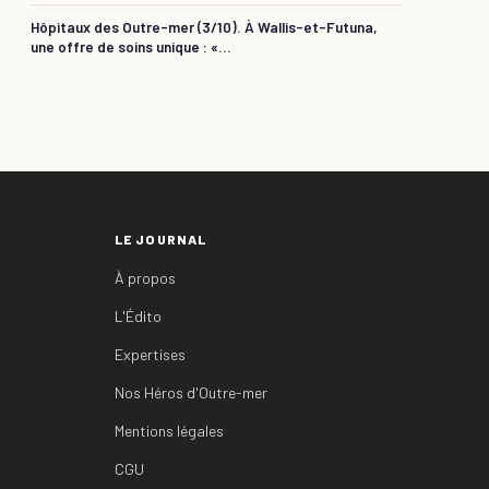
Hôpitaux des Outre-mer (3/10). À Wallis-et-Futuna,
une offre de soins unique : «...
LE JOURNAL
À propos
L'Édito
Expertises
Nos Héros d'Outre-mer
Mentions légales
CGU