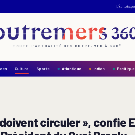
L'Édito
Expe
TOUTE L'ACTUALITÉ DES OUTRE-MER À 360°
nces
Culture
Sports
Atlantique
Indien
Pacifique
s doivent circuler », confi