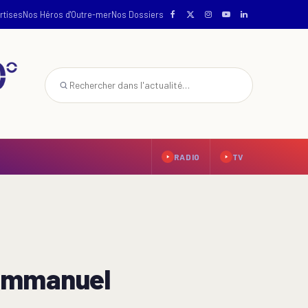
rtises
Nos Héros d'Outre-mer
Nos Dossiers
RADIO
TV
e Emmanuel