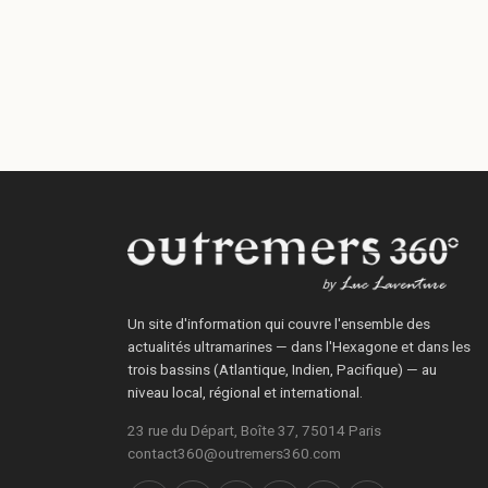
Un site d'information qui couvre l'ensemble des
actualités ultramarines — dans l'Hexagone et dans les
trois bassins (Atlantique, Indien, Pacifique) — au
niveau local, régional et international.
23 rue du Départ, Boîte 37, 75014 Paris
contact360@outremers360.com