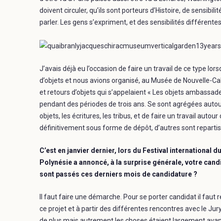
doivent circuler, qu’ils sont porteurs d’Histoire, de sensibili
parler. Les gens s’expriment, et des sensibilités différente
J’avais déjà eu l’occasion de faire un travail de ce type lo
d’objets et nous avions organisé, au Musée de Nouvelle-Cal
et retours d’objets qui s’appelaient « Les objets ambassade
pendant des périodes de trois ans. Se sont agrégées autou
objets, les écritures, les tribus, et de faire un travail auto
définitivement sous forme de dépôt, d’autres sont repartis 
C’est en janvier dernier, lors du Festival international 
Polynésie a annoncé, à la surprise générale, votre ca
sont passés ces derniers mois de candidature ?
Il faut faire une démarche. Pour se porter candidat il faut r
ce projet et à partir des différentes rencontres avec le Jury
de plus mais autrement les choses étaient largement avanc