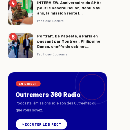
INTERVIEW. Anniversaire du SMA :
pour le Général Bellon, depuis 65
ans, la mission reste l...
Pacifique ·
Société
Portrait. De Papeete, à Paris en
passant par Montréal, Philippine
Dunan, cheffe de cabinet...
Pacifique ·
Economie
EN DIRECT
Outremers 360 Radio
Podcasts, émissions et le son des Outre-mer, où
que vous soyez.
ÉCOUTER LE DIRECT