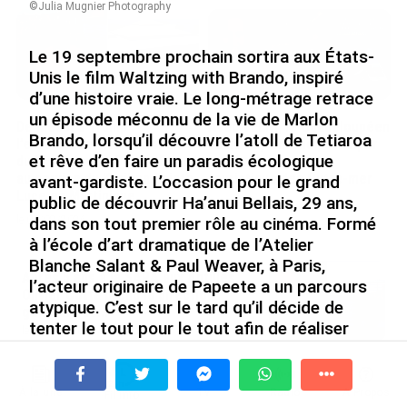
©Julia Mugnier Photography
Le 19 septembre prochain sortira aux États-
Unis le film Waltzing with Brando, inspiré
d’une histoire vraie. Le long-métrage retrace
un épisode méconnu de la vie de Marlon
De Messi à Trump :
Avec VEENI, le Guadeloupéen
Brando, lorsqu’il découvre l’atoll de Tetiaroa
l’expérience internationale
Yanis Foy entend participer
et rêve d’en faire un paradis écologique
du Martiniquais Benoît Etinof
au développement
au service du Karibea Sainte-
touristique des Outre-mer
avant-gardiste. L’occasion pour le grand
Luce en Martinique
public de découvrir Ha’anui Bellais, 29 ans,
le 06/08/2026
le 07/08/2026
dans son tout premier rôle au cinéma. Formé
à l’école d’art dramatique de l’Atelier
Blanche Salant & Paul Weaver, à Paris,
Après 5 ans à la SARA aux Antilles,
l’acteur originaire de Papeete a un parcours
Olivier Cotta prend la direction
atypique. C’est sur le tard qu’il décide de
générale de...
tenter le tout pour le tout afin de réaliser
le 05/08/2026
son rêve. Un parcours qui a pourtant
commencé bien loin des projecteurs, au
En juin 2026, les prix à la
consommation diminuent à
Canada.
À la une
Tv
Radio
A Propos
Fil Info
La Réunion et augmentent à ...