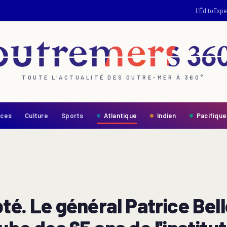
L'Édito
Expe
TOUTE L'ACTUALITÉ DES OUTRE-MER À 360°
nces
Culture
Sports
Atlantique
Indien
Pacifique
pté. Le général Patrice Bel