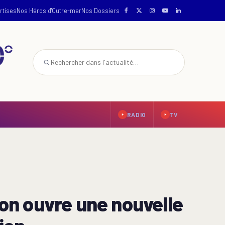
rtises
Nos Héros d'Outre-mer
Nos Dossiers
RADIO
TV
lon ouvre une nouvelle