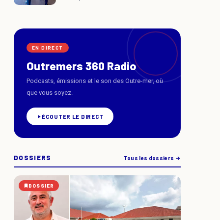
EN DIRECT
Outremers 360 Radio
Podcasts, émissions et le son des Outre-mer, où
que vous soyez.
ÉCOUTER LE DIRECT
DOSSIERS
Tous les dossiers →
DOSSIER